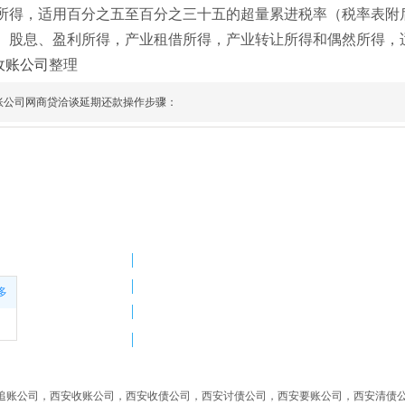
所得，适用百分之五至百分之三十五的超量累进税率（税率表附
、股息、盈利所得，产业租借所得，产业转让所得和偶然所得，
收账公司
整理
账公司​网商贷洽谈延期还款操作步骤：
公司，西安
西安要账公
务催收，西
联系我们
，欢迎咨
西安
15999807277
多
15999807277
周一～周五：9:00AM - 6PM
公司，西安追账公司，西安收账公司，西安收债公司，西安讨债公司，西安要账公司，西安