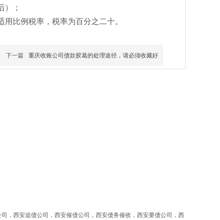
后）；
适用比例税率，税率为百分之二十。
下一篇
重庆收账公司​债款胶葛的处理途径，请必须收藏好
关注我们
清债公司，西安追债公司，西安催债公司，西安债务催收，西安要债公司，西