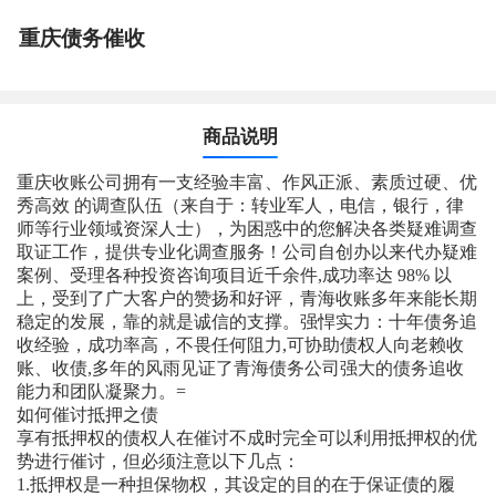
重庆债务催收
商品说明
重庆收账公司拥有一支经验丰富、作风正派、素质过硬、优
秀高效 的调查队伍（来自于：转业军人，电信，银行，律
师等行业领域资深人士），为困惑中的您解决各类疑难调查
取证工作，提供专业化调查服务！公司自创办以来代办疑难
案例、受理各种投资咨询项目近千余件,成功率达 98% 以
上，受到了广大客户的赞扬和好评，青海收账多年来能长期
稳定的发展，靠的就是诚信的支撑。强悍实力：十年债务追
收经验，成功率高，不畏任何阻力,可协助债权人向老赖收
账、收债,多年的风雨见证了青海债务公司强大的债务追收
能力和团队凝聚力。=
如何催讨抵押之债
享有抵押权的债权人在催讨不成时完全可以利用抵押权的优
势进行催讨，但必须注意以下几点：
1.抵押权是一种担保物权，其设定的目的在于保证债的履