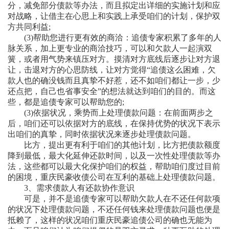
分，减免部分债款等办法，而且拟定出详细的实施计划和应
对战略，让借主在心思上和实践上承受咱们的计划，保护双
方共同利益;
(3)帮助您进行更有效的商洽：追债专家积累了多年的人
脉关系，加上更专业的商洽技巧，可以和欠款人一起演双
簧，或者用气势来镇压对方。摸清对方底线后逐步让对方退
让，击退对方的心思防线，让对方觉得“追债这么困难，欠
款人也的确没钱而且真挚不好惹，还不如咱们都让一步，少
还点把，自己也省事安全”的想法就达到咱们的目的。而这
些，都是追债专家可以帮助您的;
(3)依据状况，乘势而上处理债款问题：在前面两步之
后，咱们还可以依据对方的底线，在保持优势的状况下表示
出咱们的真挚，同时依据状况来逐步处理债款问题。
比方，提出更有利于咱们的其他计划，比方把债款额度
降到最低，最大化延伸还款时间，以及一次性处理债款等办
法，这些都可以最大化保护咱们的权益，帮助咱们度过目前
的困境，重庆民豪收债公司在互利的基础上处理债款问题。
3、需求债款人有还款协作意识
可是，并不是追债专家可以帮助欠款人在不还任何款项
的状况下处理债款问题，不还任何钱来处理债款问题也便是
抵赖了，这样的状况咱们重庆民豪追债公司的确也无能为