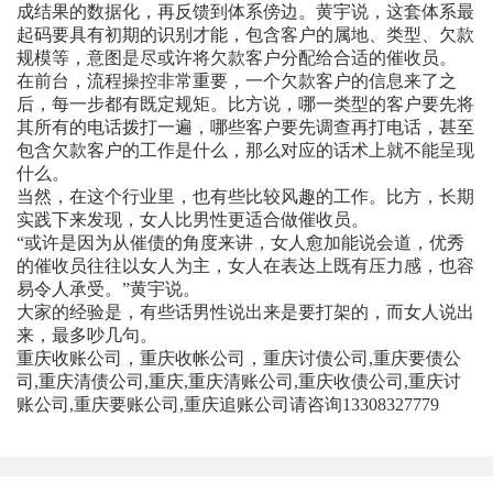
成结果的数据化，再反馈到体系傍边。黄宇说，这套体系最
起码要具有初期的识别才能，包含客户的属地、类型、欠款
规模等，意图是尽或许将欠款客户分配给合适的催收员。
在前台，流程操控非常重要，一个欠款客户的信息来了之
后，每一步都有既定规矩。比方说，哪一类型的客户要先将
其所有的电话拨打一遍，哪些客户要先调查再打电话，甚至
包含欠款客户的工作是什么，那么对应的话术上就不能呈现
什么。
当然，在这个行业里，也有些比较风趣的工作。比方，长期
实践下来发现，女人比男性更适合做催收员。
“或许是因为从催债的角度来讲，女人愈加能说会道，优秀
的催收员往往以女人为主，女人在表达上既有压力感，也容
易令人承受。”黄宇说。
大家的经验是，有些话男性说出来是要打架的，而女人说出
来，最多吵几句。
重庆收账公司，重庆收帐公司，重庆讨债公司,重庆要债公
司,重庆清债公司,重庆,重庆清账公司,重庆收债公司,重庆讨
账公司,重庆要账公司,重庆追账公司请咨询13308327779